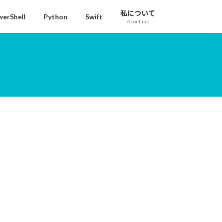
私について
erShell
Python
Swift
About me