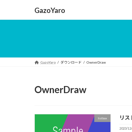
コ
ナ
GazoYaro
ン
ビ
テ
ゲ
ン
ー
ツ
シ
へ
ョ
ス
ン
キ
に
ッ
移
GazoYaro
ダウンロード
OwnerDraw
プ
動
OwnerDraw
リス
listbox
2023/12