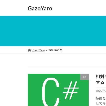
コ
ナ
GazoYaro
ン
ビ
テ
ゲ
ン
ー
ツ
シ
へ
ョ
ス
ン
キ
に
ッ
移
GazoYaro
2025年5月
プ
動
相対
C#
する
2025/05
結論を先
してみ