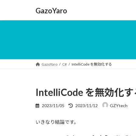
コ
ナ
GazoYaro
ン
ビ
テ
ゲ
ン
ー
ツ
シ
へ
ョ
ス
ン
キ
に
ッ
移
GazoYaro
C#
IntelliCode を無効化する
プ
動
IntelliCode を無効化
最
2023/11/05
2023/11/12
GZYtech
終
更
いきなり結論です。
新
日
時