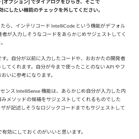
ル] → [オプション] でダイアログをひらき、そこで
設定] で、無効にしたい機能のチェックを外してください。
用したら、インテリコード IntelliCode という機能がデフォル
開発者が入力しそうなコードをあらかじめサジェストしてく
た。
はスゴイです。自分が以前に入力したコードや、おおかたの開発者
てくれます。自分が今まで使ったことのない API やフ
おおいに参考になります。
リセンス IntelliSense 機能は、あらかじめ自分が入力した内
済みメソッドの候補をサジェストしてくれるものでした
でいてユーザが記述しそうなロジックコードまでもサジェストして
ォルトで有効にしておくのがいいと思います。