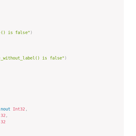
e() is false"
)
e_without_label() is false"
)
inout
Int32
,
t32
,
t32