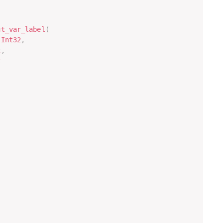
ut_var_label
(
Int32
,
2
,
2