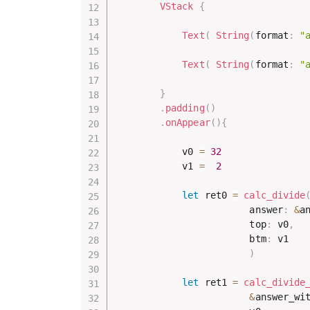
VStack
{
Text
(
String
(
format
:
"
Text
(
String
(
format
:
"
}
.
padding
(
)
.
onAppear
(
)
{
            v0 
=
32
            v1 
=
2
let
 ret0 
=
calc_divide
                        answer
:
&
a
                        top
:
 v0
,
                        btm
:
 v1

)
let
 ret1 
=
calc_divide
&
answer_wi