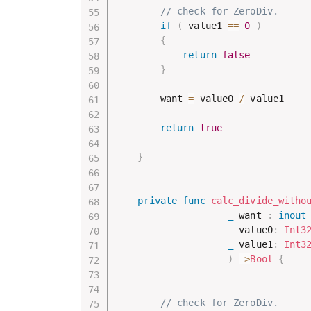
// check for ZeroDiv.
if
(
 value1 
==
0
)
{
return
false
}
        want 
=
 value0 
/
 value1

return
true
}
private
func
calc_divide_witho
_
 want 
:
inout
_
 value0
:
Int3
_
 value1
:
Int3
)
->
Bool
{
// check for ZeroDiv.