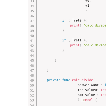
                        v0
,
                        v1

)
if
(
!
ret0 
)
{
print
(
"calc_divid
}
if
(
!
ret1 
)
{
print
(
"calc_divid
}
}
}
private
func
calc_divide
(
                    answer want 
:
                    top value0
:
In
                    btm value1
:
In
)
->
Bool
{