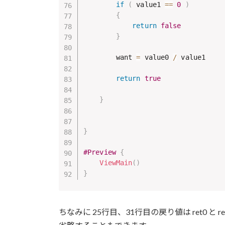
if
(
 value1 
==
0
)
{
return
false
}
        want 
=
 value0 
/
 value1

return
true
}
}
#Preview
{
ViewMain
(
)
}
ちなみに 25行目、31行目の戻り値は ret0 と