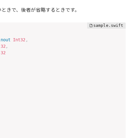
いときで、後者が省略するときです。
inout
Int32
,
t32
,
t32