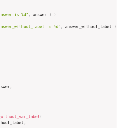
answer is %d"
,
 answer 
)
)
answer_without_label is %d"
,
 answer_without_label 
)
)
(
nswer
,
_without_var_label
(
thout_label
,