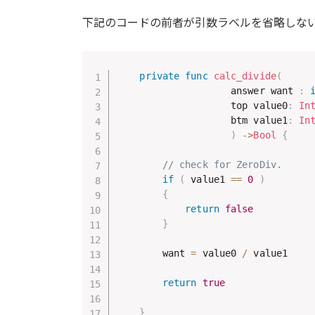
:
下記のコードの前者が引数ラベルを省略しな
private
func
calc_divide
(
                    answer want 
:
                    top value0
:
In
                    btm value1
:
In
)
->
Bool
{
// check for ZeroDiv.
if
(
 value1 
==
0
)
{
return
false
}
        want 
=
 value0 
/
 value1

return
true
}