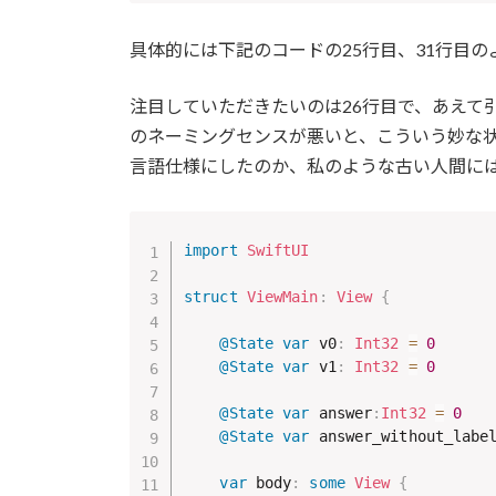
具体的には下記のコードの25行目、31行目
注目していただきたいのは26行目で、あえて
のネーミングセンスが悪いと、こういう妙な
言語仕様にしたのか、私のような古い人間に
import
SwiftUI
struct
ViewMain
:
View
{
@State
var
 v0
:
Int32
=
0
@State
var
 v1
:
Int32
=
0
@State
var
 answer
:
Int32
=
0
@State
var
 answer_without_labe
var
 body
:
some
View
{