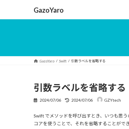
コ
ナ
GazoYaro
ン
ビ
テ
ゲ
ン
ー
ツ
シ
へ
ョ
ス
ン
キ
に
ッ
移
GazoYaro
Swift
引数ラベルを省略する
プ
動
引数ラベルを省略する
最
2024/07/06
2024/07/06
GZYtech
終
更
Swift でメソッドを呼び出すとき、いつも
新
日
コアを使うことで、それを省略することがで
時