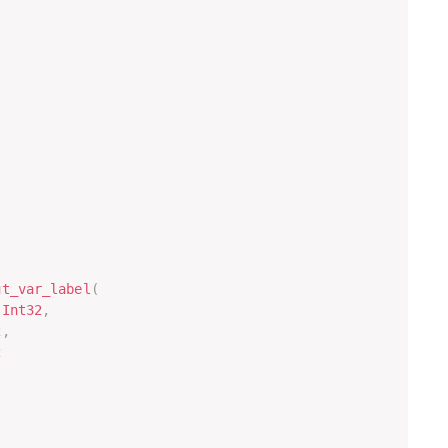
ut_var_label
(
Int32
,
2
,
2