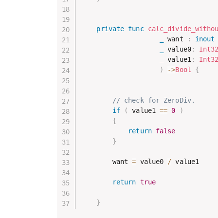
private
func
calc_divide_witho
_
 want 
:
inout
_
 value0
:
Int3
_
 value1
:
Int3
)
->
Bool
{
// check for ZeroDiv.
if
(
 value1 
==
0
)
{
return
false
}
        want 
=
 value0 
/
 value1

return
true
}