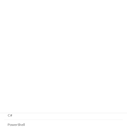
メージコンテナを定義する
2025/01/12
Taskをつかってディレイ動作を実現する
Windows Forms
2025/01/09
今月は何日まであるか調べる
C#
2025/01/05
カテゴリー
C#
PowerShell