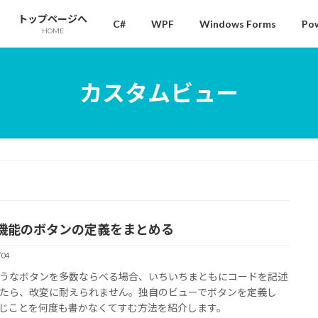
トップページへ
C#
WPF
Windows Forms
Pow
HOME
カスタムビュー
機能のボタンの定義をまとめる
/04
うなボタンを多数ならべる場合、いちいちまともにコードを記述
たら、改変に耐えられません。独自のビューでボタンを定義し
じことを何度も書かなくてすむ方法を紹介します。