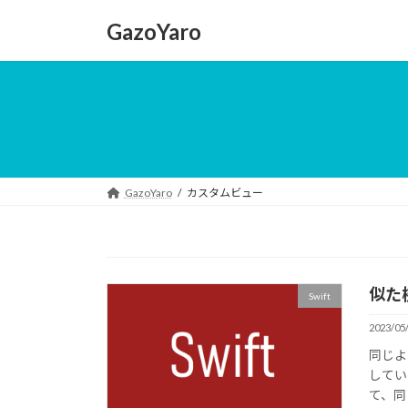
コ
ナ
GazoYaro
ン
ビ
テ
ゲ
ン
ー
ツ
シ
へ
ョ
ス
ン
キ
に
ッ
移
GazoYaro
カスタムビュー
プ
動
似た
Swift
2023/05
同じよ
してい
て、同