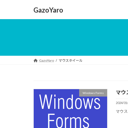
コ
ナ
GazoYaro
ン
ビ
テ
ゲ
ン
ー
ツ
シ
へ
ョ
ス
ン
キ
に
ッ
移
GazoYaro
マウスホイール
プ
動
マウ
Windows Forms
2024/01
マウス