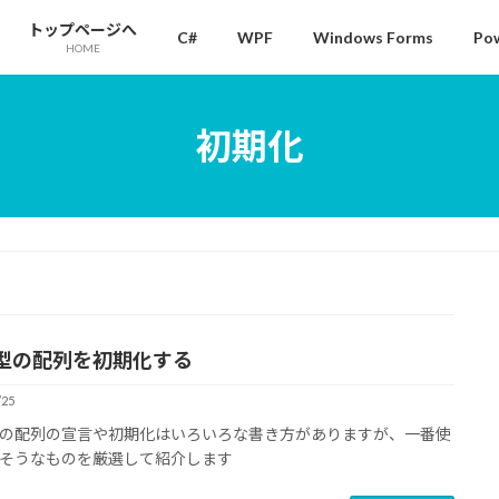
トップページへ
C#
WPF
Windows Forms
Pow
HOME
初期化
型の配列を初期化する
/25
の配列の宣言や初期化はいろいろな書き方がありますが、一番使
そうなものを厳選して紹介します