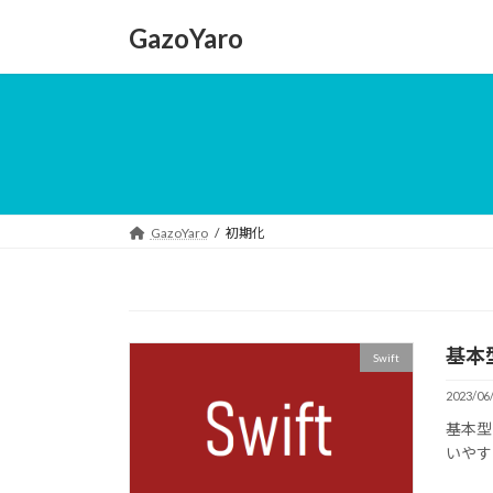
コ
ナ
GazoYaro
ン
ビ
テ
ゲ
ン
ー
ツ
シ
へ
ョ
ス
ン
キ
に
ッ
移
GazoYaro
初期化
プ
動
基本
Swift
2023/06
基本型
いやす