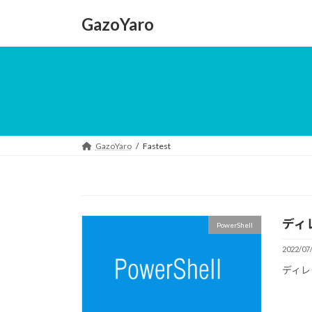
コ
ナ
GazoYaro
ン
ビ
テ
ゲ
ン
ー
ツ
シ
へ
ョ
ス
ン
キ
に
ッ
移
GazoYaro
Fastest
プ
動
ディ
PowerShell
2022/07
ディレ