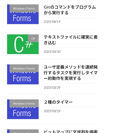
Gitのコマンドをプログラム
Windows Forms
から実行する
2025/04/19
テキストファイルに確実に書
C#
き込む
2025/03/30
ユーザ定義メソッドを連続発
Windows Forms
行するタスクを実行しタイマ
ー的動作を実現する
2025/03/29
２種のタイマー
Windows Forms
2025/03/29
ビットマップに文字列を描画