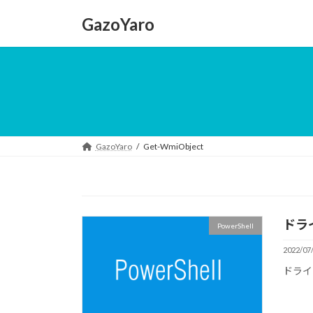
コ
ナ
GazoYaro
ン
ビ
テ
ゲ
ン
ー
ツ
シ
へ
ョ
ス
ン
キ
に
ッ
移
GazoYaro
Get-WmiObject
プ
動
ドラ
PowerShell
2022/07
ドライ