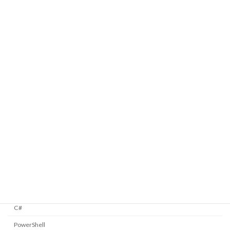
メージコンテナを定義する
2025/01/12
Taskをつかってディレイ動作を実現する
Windows Forms
2025/01/09
今月は何日まであるか調べる
C#
2025/01/05
カテゴリー
C#
PowerShell