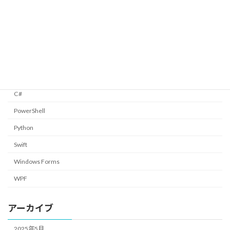
今月は何日まであるか調べる
C#
2025/01/05
カテゴリー
C#
PowerShell
Python
Swift
Windows Forms
WPF
アーカイブ
2025年5月