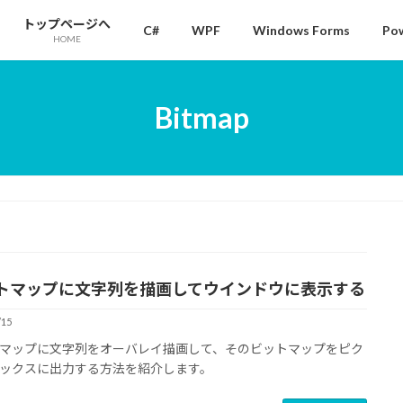
トップページへ
C#
WPF
Windows Forms
Pow
HOME
Bitmap
トマップに文字列を描画してウインドウに表示する
/15
マップに文字列をオーバレイ描画して、そのビットマップをピク
ックスに出力する方法を紹介します。