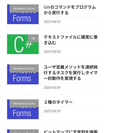
Gitのコマンドをプログラム
Windows Forms
から実行する
2025/04/19
テキストファイルに確実に書
C#
き込む
2025/03/30
ユーザ定義メソッドを連続発
Windows Forms
行するタスクを実行しタイマ
ー的動作を実現する
2025/03/29
２種のタイマー
Windows Forms
2025/03/29
ビットマップに文字列を描画