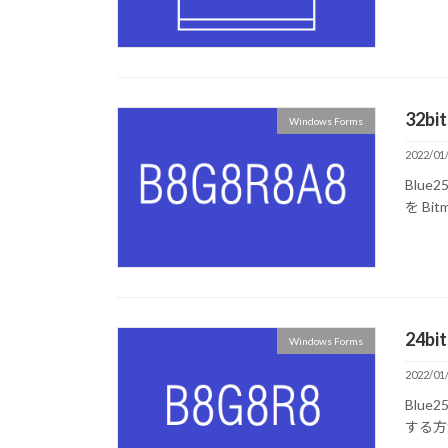
32
Windows Forms
2022/01
Blue
を B
24
Windows Forms
2022/01
Blue
する方