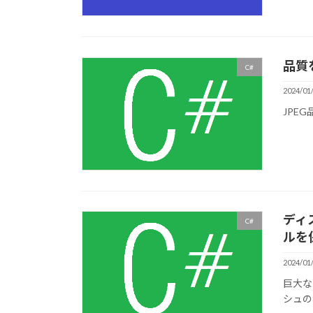
品質
C#
2024/01
JPE
ディ
C#
ルを
2024/01
巨大な
シュの