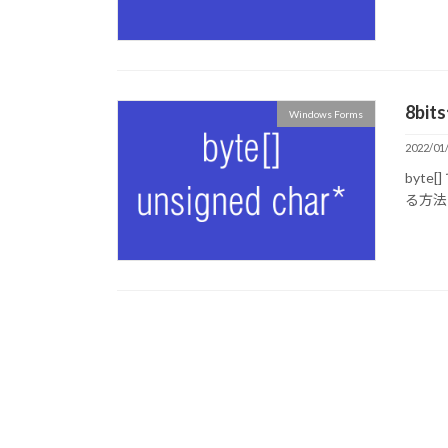
8b
Windows Forms
2022/01
byte
る方法