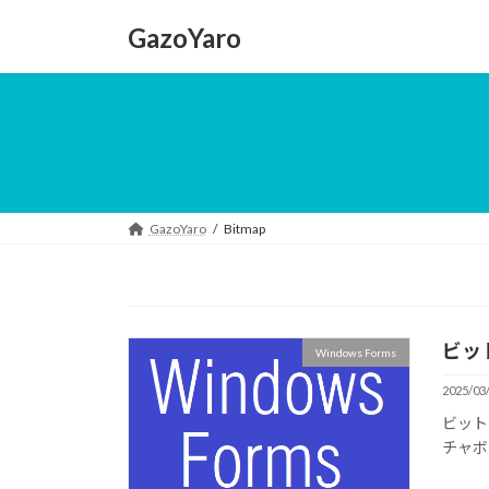
コ
ナ
GazoYaro
ン
ビ
テ
ゲ
ン
ー
ツ
シ
へ
ョ
ス
ン
キ
に
ッ
移
GazoYaro
Bitmap
プ
動
ビッ
Windows Forms
2025/03
ビット
チャボ