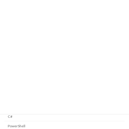
メージコンテナを定義する
2025/01/12
Taskをつかってディレイ動作を実現する
Windows Forms
2025/01/09
今月は何日まであるか調べる
C#
2025/01/05
カテゴリー
C#
PowerShell