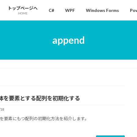
トップページへ
C#
WPF
Windows Forms
Pow
HOME
append
体を要素とする配列を初期化する
/18
を要素にもつ配列の初期化方法を紹介します。