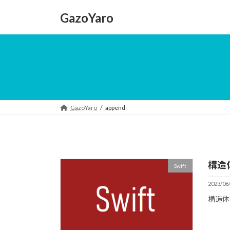
コ
ナ
GazoYaro
ン
ビ
テ
ゲ
ン
ー
ツ
シ
へ
ョ
ス
ン
キ
に
ッ
移
GazoYaro
append
プ
動
構造
Swift
2023/06
構造体